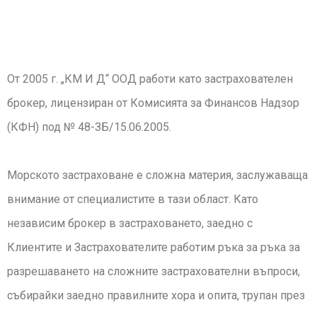
От 2005 г. „КМ И Д“ ООД работи като застрахователен
брокер, лицензиран от Комисията за Финансов Надзор
(КФН) под № 48-ЗБ/15.06.2005.
Морското застраховане е сложна материя, заслужаваща
внимание от специалистите в тази област. Като
независим брокер в застраховането, заедно с
Клиентите и Застрахователите работим ръка за ръка за
разрешаването на сложните застрахователни въпроси,
събирайки заедно правилните хора и опита, трупан през