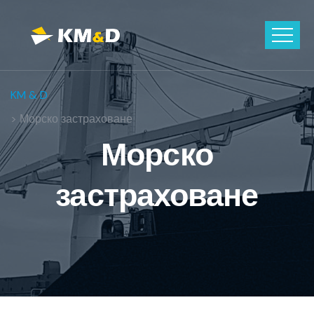
KM & D
> Морско застраховане
Морско
застраховане