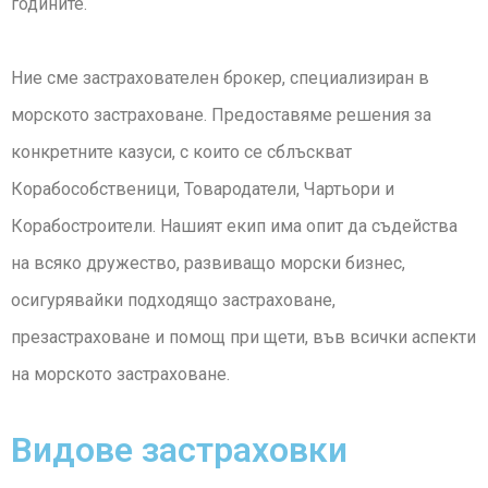
годините.
Ние сме застрахователен брокер, специализиран в
морското застраховане. Предоставяме решения за
конкретните казуси, с които се сблъскват
Корабособственици, Товародатели, Чартьори и
Корабостроители. Нашият екип има опит да съдейства
на всяко дружество, развиващо морски бизнес,
осигурявайки подходящо застраховане,
презастраховане и помощ при щети, във всички аспекти
на морското застраховане.
Видове застраховки