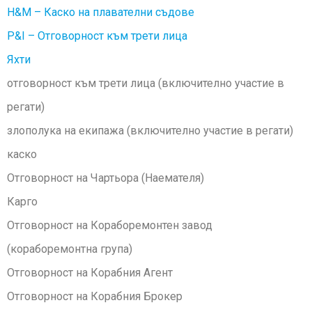
H&M – Каско на плавателни съдове
P&I – Отговорност към трети лица
Яхти
отговорност към трети лица (включително участие в
регати)
злополука на екипажа (включително участие в регати)
каско
Отговорност на Чартьора (Наемателя)
Карго
Отговорност на Кораборемонтен завод
(кораборемонтна група)
Отговорност на Корабния Агент
Отговорност на Корабния Брокер